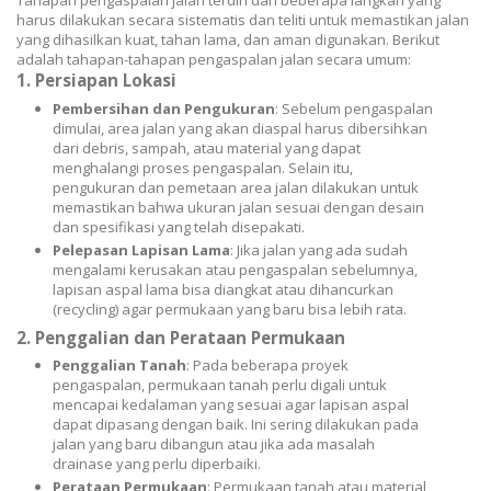
Tahapan pengaspalan jalan terdiri dari beberapa langkah yang
harus dilakukan secara sistematis dan teliti untuk memastikan jalan
yang dihasilkan kuat, tahan lama, dan aman digunakan. Berikut
adalah tahapan-tahapan pengaspalan jalan secara umum:
1.
Persiapan Lokasi
Pembersihan dan Pengukuran
: Sebelum pengaspalan
dimulai, area jalan yang akan diaspal harus dibersihkan
dari debris, sampah, atau material yang dapat
menghalangi proses pengaspalan. Selain itu,
pengukuran dan pemetaan area jalan dilakukan untuk
memastikan bahwa ukuran jalan sesuai dengan desain
dan spesifikasi yang telah disepakati.
Pelepasan Lapisan Lama
: Jika jalan yang ada sudah
mengalami kerusakan atau pengaspalan sebelumnya,
lapisan aspal lama bisa diangkat atau dihancurkan
(recycling) agar permukaan yang baru bisa lebih rata.
2.
Penggalian dan Perataan Permukaan
Penggalian Tanah
: Pada beberapa proyek
pengaspalan, permukaan tanah perlu digali untuk
mencapai kedalaman yang sesuai agar lapisan aspal
dapat dipasang dengan baik. Ini sering dilakukan pada
jalan yang baru dibangun atau jika ada masalah
drainase yang perlu diperbaiki.
Perataan Permukaan
: Permukaan tanah atau material