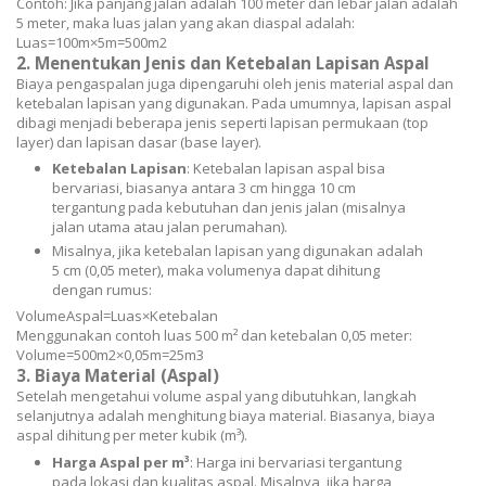
Contoh: Jika panjang jalan adalah 100 meter dan lebar jalan adalah
5 meter, maka luas jalan yang akan diaspal adalah:
Lu
a
s
=
100
m
×
5
m
=
500
m
2
2.
Menentukan Jenis dan Ketebalan Lapisan Aspal
Biaya pengaspalan juga dipengaruhi oleh jenis material aspal dan
ketebalan lapisan yang digunakan. Pada umumnya, lapisan aspal
dibagi menjadi beberapa jenis seperti lapisan permukaan (top
layer) dan lapisan dasar (base layer).
Ketebalan Lapisan
: Ketebalan lapisan aspal bisa
bervariasi, biasanya antara 3 cm hingga 10 cm
tergantung pada kebutuhan dan jenis jalan (misalnya
jalan utama atau jalan perumahan).
Misalnya, jika ketebalan lapisan yang digunakan adalah
5 cm (0,05 meter), maka volumenya dapat dihitung
dengan rumus:
V
o
l
u
m
e
A
s
p
a
l
=
Lu
a
s
×
Ke
t
e
ba
l
an
Menggunakan contoh luas 500 m² dan ketebalan 0,05 meter:
V
o
l
u
m
e
=
500
m
2
×
0
,
05
m
=
25
m
3
3.
Biaya Material (Aspal)
Setelah mengetahui volume aspal yang dibutuhkan, langkah
selanjutnya adalah menghitung biaya material. Biasanya, biaya
aspal dihitung per meter kubik (m³).
Harga Aspal per m³
: Harga ini bervariasi tergantung
pada lokasi dan kualitas aspal. Misalnya, jika harga