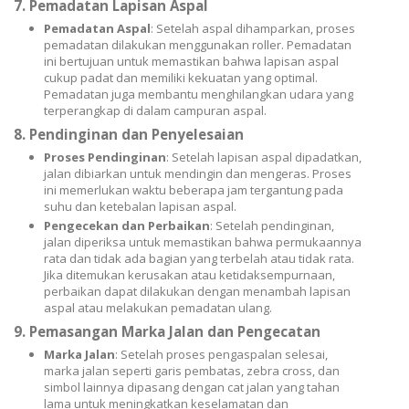
7.
Pemadatan Lapisan Aspal
Pemadatan Aspal
: Setelah aspal dihamparkan, proses
pemadatan dilakukan menggunakan roller. Pemadatan
ini bertujuan untuk memastikan bahwa lapisan aspal
cukup padat dan memiliki kekuatan yang optimal.
Pemadatan juga membantu menghilangkan udara yang
terperangkap di dalam campuran aspal.
8.
Pendinginan dan Penyelesaian
Proses Pendinginan
: Setelah lapisan aspal dipadatkan,
jalan dibiarkan untuk mendingin dan mengeras. Proses
ini memerlukan waktu beberapa jam tergantung pada
suhu dan ketebalan lapisan aspal.
Pengecekan dan Perbaikan
: Setelah pendinginan,
jalan diperiksa untuk memastikan bahwa permukaannya
rata dan tidak ada bagian yang terbelah atau tidak rata.
Jika ditemukan kerusakan atau ketidaksempurnaan,
perbaikan dapat dilakukan dengan menambah lapisan
aspal atau melakukan pemadatan ulang.
9.
Pemasangan Marka Jalan dan Pengecatan
Marka Jalan
: Setelah proses pengaspalan selesai,
marka jalan seperti garis pembatas, zebra cross, dan
simbol lainnya dipasang dengan cat jalan yang tahan
lama untuk meningkatkan keselamatan dan