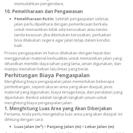
memudahkan pengendara.
10.
Pemeliharaan dan Pengawasan
Pemeliharaan Rutin
: Setelah pengaspalan selesai,
jalan perlu dipelihara dengan pemeriksaan berkala
untuk memastikan tidak ada kerusakan atau tanda-
tanda keausan. Jika ditemukan kerusakan, perbaikan
bisa dilakukan segera agar jalan tetap dalam kondisi
baik.
Proses pengaspalan ini harus dilakukan dengan tepat dan
menggunakan material berkualitas untuk memastikan jalan yang
dihasilkan memiliki daya tahan yang lama, aman digunakan, dan
mampu menahan beban lalu lintas yang berat.
Perhitungan Biaya Pengaspalan
Menghitung biaya pengaspalan jalan memerlukan beberapa
pertimbangan, seperti ukuran area yang akan diaspal, jenis
material yang digunakan, biaya tenaga kerja, dan peralatan yang
diperlukan. Berikut adalah langkah-langkah umum untuk
menghitung biaya pengaspalan jalan:
1.
Menghitung Luas Area yang Akan Dikerjakan
Pertama, Anda perlu mengetahui luas area yang akan diaspal. Ini
dihitung dengan cara:
Luas Jalan (m²)
=
Panjang Jalan (m)
×
Lebar Jalan (m)