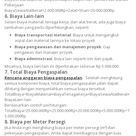
P
e
k
er
jaan
B
ia
y
a
S
e
w
a
A
l
a
tB
er
a
t
=
2.000.000
Rp
×
2
alat
×
5
hari
=
20.000.000
Rp
6.
Biaya Lain-lain
Selain biaya material, tenaga kerja, dan alat berat, ada juga biaya
tambahan yang perlu diperhitungkan, seperti:
Biaya transportasi material
: Biaya untuk mengangkut
aspal dan material lainnya ke lokasi proyek.
Biaya pengawasan dan manajemen proyek
: Gaji
pengawas dan manajer proyek.
Biaya administrasi
: Biaya lain seperti izin dan pajak.
Misalnya, biaya lain-lain ini diperkirakan sebesar Rp 5.000.000.
7.
Total Biaya Pengaspalan
Rencana anggaran biaya pengaspalan
- Setelah menghitung
semua komponen biaya, total biaya pengaspalan jalan dapat
dihitung dengan menjumlahkan semua biaya tersebut:
T
o
t
a
lB
ia
y
a
=
B
ia
y
a
M
a
t
er
ia
l
+
B
ia
y
a
T
e
na
g
a
Ker
ja
+
B
ia
y
a
S
e
w
a
A
l
a
tB
er
a
t
+
B
ia
y
a
L
ain
−
l
ain
Berdasarkan contoh perhitungan:
T
o
t
a
lB
ia
y
a
=
25.000.000
Rp
+
25.000.000
Rp
+
20.000.000
Rp
+
5.000.000
Rp
=
7
5.000.000
Rp
8.
Biaya per Meter Persegi
Jika Anda ingin menghitung biaya per meter persegi (m²) dari
pekerjaan pengaspalan, Anda dapat membaginya dengan luas