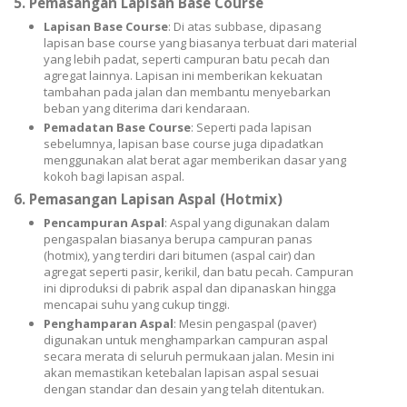
5.
Pemasangan Lapisan Base Course
Lapisan Base Course
: Di atas subbase, dipasang
lapisan base course yang biasanya terbuat dari material
yang lebih padat, seperti campuran batu pecah dan
agregat lainnya. Lapisan ini memberikan kekuatan
tambahan pada jalan dan membantu menyebarkan
beban yang diterima dari kendaraan.
Pemadatan Base Course
: Seperti pada lapisan
sebelumnya, lapisan base course juga dipadatkan
menggunakan alat berat agar memberikan dasar yang
kokoh bagi lapisan aspal.
6.
Pemasangan Lapisan Aspal (Hotmix)
Pencampuran Aspal
: Aspal yang digunakan dalam
pengaspalan biasanya berupa campuran panas
(hotmix), yang terdiri dari bitumen (aspal cair) dan
agregat seperti pasir, kerikil, dan batu pecah. Campuran
ini diproduksi di pabrik aspal dan dipanaskan hingga
mencapai suhu yang cukup tinggi.
Penghamparan Aspal
: Mesin pengaspal (paver)
digunakan untuk menghamparkan campuran aspal
secara merata di seluruh permukaan jalan. Mesin ini
akan memastikan ketebalan lapisan aspal sesuai
dengan standar dan desain yang telah ditentukan.