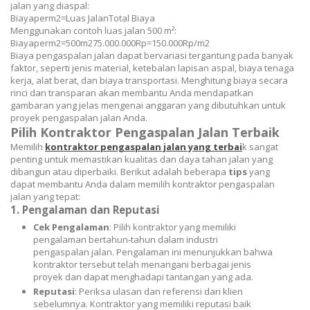
jalan yang diaspal:
B
ia
y
a
p
er
m
2
=
Luas Jalan
Total Biaya
Menggunakan contoh luas jalan 500 m²:
B
ia
y
a
p
er
m
2
=
500
m
2
75.000.000
Rp
=
150.000
Rp/m
2
Biaya pengaspalan jalan dapat bervariasi tergantung pada banyak
faktor, seperti jenis material, ketebalan lapisan aspal, biaya tenaga
kerja, alat berat, dan biaya transportasi. Menghitung biaya secara
rinci dan transparan akan membantu Anda mendapatkan
gambaran yang jelas mengenai anggaran yang dibutuhkan untuk
proyek pengaspalan jalan Anda.
Pilih Kontraktor Pengaspalan Jalan Terbaik
Memilih
kontraktor pengaspalan jalan yang terbai
k sangat
penting untuk memastikan kualitas dan daya tahan jalan yang
dibangun atau diperbaiki. Berikut adalah beberapa
tips
yang
dapat membantu Anda dalam memilih kontraktor pengaspalan
jalan yang tepat:
1.
Pengalaman dan Reputasi
Cek Pengalaman
: Pilih kontraktor yang memiliki
pengalaman bertahun-tahun dalam industri
pengaspalan jalan. Pengalaman ini menunjukkan bahwa
kontraktor tersebut telah menangani berbagai jenis
proyek dan dapat menghadapi tantangan yang ada.
Reputasi
: Periksa ulasan dan referensi dari klien
sebelumnya. Kontraktor yang memiliki reputasi baik