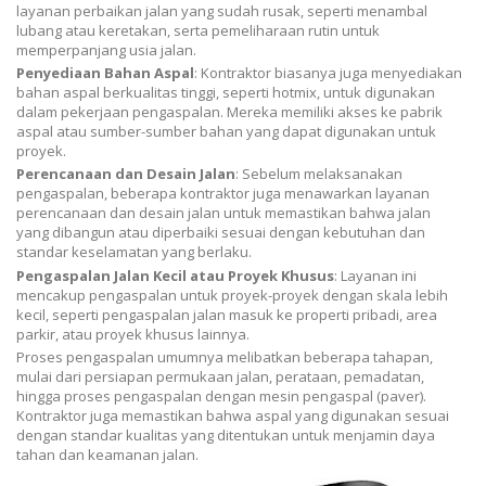
layanan perbaikan jalan yang sudah rusak, seperti menambal
lubang atau keretakan, serta pemeliharaan rutin untuk
memperpanjang usia jalan.
Penyediaan Bahan Aspal
: Kontraktor biasanya juga menyediakan
bahan aspal berkualitas tinggi, seperti hotmix, untuk digunakan
dalam pekerjaan pengaspalan. Mereka memiliki akses ke pabrik
aspal atau sumber-sumber bahan yang dapat digunakan untuk
proyek.
Perencanaan dan Desain Jalan
: Sebelum melaksanakan
pengaspalan, beberapa kontraktor juga menawarkan layanan
perencanaan dan desain jalan untuk memastikan bahwa jalan
yang dibangun atau diperbaiki sesuai dengan kebutuhan dan
standar keselamatan yang berlaku.
Pengaspalan Jalan Kecil atau Proyek Khusus
: Layanan ini
mencakup pengaspalan untuk proyek-proyek dengan skala lebih
kecil, seperti pengaspalan jalan masuk ke properti pribadi, area
parkir, atau proyek khusus lainnya.
Proses pengaspalan umumnya melibatkan beberapa tahapan,
mulai dari persiapan permukaan jalan, perataan, pemadatan,
hingga proses pengaspalan dengan mesin pengaspal (paver).
Kontraktor juga memastikan bahwa aspal yang digunakan sesuai
dengan standar kualitas yang ditentukan untuk menjamin daya
tahan dan keamanan jalan.