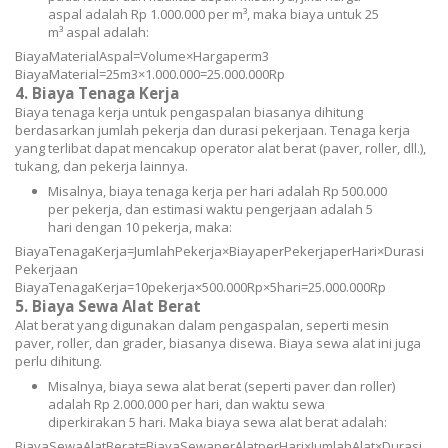
aspal adalah Rp 1.000.000 per m³, maka biaya untuk 25
m³ aspal adalah:
B
ia
y
a
M
a
t
er
ia
l
A
s
p
a
l
=
V
o
l
u
m
e
×
H
a
r
g
a
p
er
m
3
B
ia
y
a
M
a
t
er
ia
l
=
25
m
3
×
1.000.000
=
25.000.000
Rp
4.
Biaya Tenaga Kerja
Biaya tenaga kerja untuk pengaspalan biasanya dihitung
berdasarkan jumlah pekerja dan durasi pekerjaan. Tenaga kerja
yang terlibat dapat mencakup operator alat berat (paver, roller, dll.),
tukang, dan pekerja lainnya.
Misalnya, biaya tenaga kerja per hari adalah Rp 500.000
per pekerja, dan estimasi waktu pengerjaan adalah 5
hari dengan 10 pekerja, maka:
B
ia
y
a
T
e
na
g
a
Ker
ja
=
J
u
m
l
ah
P
e
k
er
ja
×
B
ia
y
a
p
er
P
e
k
er
ja
p
erH
a
r
i
×
D
u
r
a
s
i
P
e
k
er
jaan
B
ia
y
a
T
e
na
g
a
Ker
ja
=
10
pekerja
×
500.000
Rp
×
5
hari
=
25.000.000
Rp
5.
Biaya Sewa Alat Berat
Alat berat yang digunakan dalam pengaspalan, seperti mesin
paver, roller, dan grader, biasanya disewa. Biaya sewa alat ini juga
perlu dihitung.
Misalnya, biaya sewa alat berat (seperti paver dan roller)
adalah Rp 2.000.000 per hari, dan waktu sewa
diperkirakan 5 hari. Maka biaya sewa alat berat adalah:
B
ia
y
a
S
e
w
a
A
l
a
tB
er
a
t
=
B
ia
y
a
S
e
w
a
p
er
A
l
a
tp
erH
a
r
i
×
J
u
m
l
ah
A
l
a
t
×
D
u
r
a
s
i